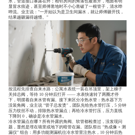
水，管道接口暴露在外；相邻房间的角落也被凿开，地面有明
显冒水痕迹，甚至师傅凿地时不小心凿破了一根管子，清水哗
哗流。业主说：“一开始以为是卫生间漏水，就让师傅砸开找，
结果越砸漏得越懵。”
按流程先排查自来水路：公寓水表统一装在吊顶里，架上梯子
关掉总阀，等待 10 分钟后打开 —— 水表快速转了两圈才停
下，明摆着自来水管有漏。接下来区分冷热水管：热水器下方
没装角阀，业主说 “管子总发烫”，团队先给热水管打压，5 分钟
压力纹丝不动，排除热水管漏点；再给冷水管打压，压力直线
下降到 0，确诊是冷水管漏水。
冷水管漏点在哪？所有外露的角阀、软管都检查过，没发现问
题，显然是埋在墙里或地下的暗管在漏。团队祭出 “热成像 + 测
漏仪” 组合：用多功能测漏机往冷水管里注热水，10 分钟后热