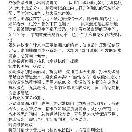
成像仪清晰显示出暗管走向 —— 从卫生间延伸到客厅，埋得很
深（约十几公分）。顺着标记的走向，打开测漏机的气泵和水
泵，同时注水加气，放大漏水声波。
最终，测漏仪在客厅地面锁定最强信号区。抛开厚厚的地面，
果然看到一根冷水管的下口在漏水 —— 原来漏点藏在客厅地
下，跟被砸烂的卫生间毫无关系！业主看着被白砸的卫生间，
又气又悔：“早知道先检测再动手，也不至于浪费这么多功夫和
钱。”
团队建议业主让水电工更换漏水的暗管，修复后打压测试稳压
无漏，房间地面再也不冒水了。这场因 “盲目砸拆” 引发的漏水
闹剧，总算画上句号。
北京岳师傅漏水检测（京诚快修）提醒
漏水检测先于拆改：
发现漏水别急着砸墙、拆瓷砖，先通过水表测漏、打压测试确
定是否为管道漏水，避免像本案中 “砸错地方” 造成额外损失；
暗管漏水隐蔽性强，需用热成像仪、测漏仪等专业设备定位走
向和漏点，尤其老房、公寓的管道埋深较深时，盲目凿挖易损
伤更多管道。
冷热水管区分检测：
怀疑管道漏水时，先关闭热水器阀门（或断开热水路），分别
给冷、热水管打压，精准判断漏点所属管道，减少排查范围；
热水器无角阀时，若管道持续发烫，可能是热水管保温不足，
并非漏水，需结合打压结果判断，避免误判。
暗管维护建议：
装修时记录水管走向（拍照或留图），方便后期检测；