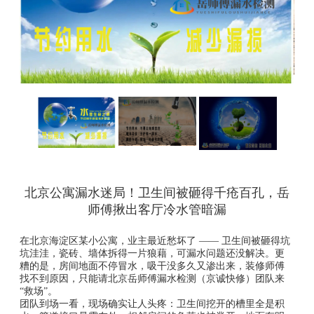
北京公寓漏水迷局！卫生间被砸得千疮百孔，岳
师傅揪出客厅冷水管暗漏
在北京海淀区某小公寓，业主最近愁坏了 —— 卫生间被砸得坑
坑洼洼，瓷砖、墙体拆得一片狼藉，可漏水问题还没解决。更
糟的是，房间地面不停冒水，吸干没多久又渗出来，装修师傅
找不到原因，只能请北京岳师傅漏水检测（京诚快修）团队来
“救场”。
团队到场一看，现场确实让人头疼：卫生间挖开的槽里全是积